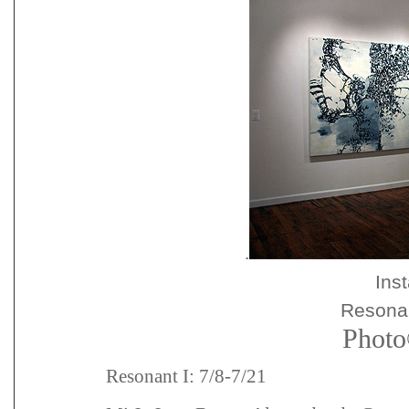
.
Inst
Resonan
Photo
Resonant I: 7/8-7/21