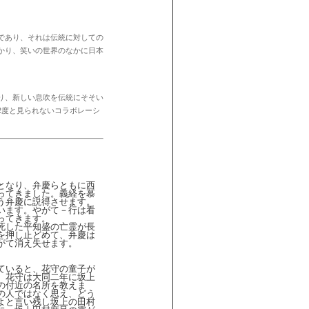
であり、それは伝統に対しての
かり、笑いの世界のなかに日本
り、新しい息吹を伝統にそそい
2度と見られないコラボレーシ
となり、弁慶らともに西
ってきました。義経を慕
う弁慶に説得させます。
います。やがて－行は看
ってきます。
死した平知盛の亡霊が長
を押し止どめて、弁慶は
がて消え失せます。
ていると、花守の童子が
、花守は大同二年に坂上
の付近の名所を教えま
の人ではなく思え、どう
よと言い残し坂上の田村