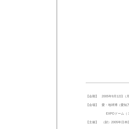
【会期】
2005
年
9
月
12
日（
【会場】 愛・地球博（愛知
EXPO
ドーム（
【主催】 （財）
2005
年日本