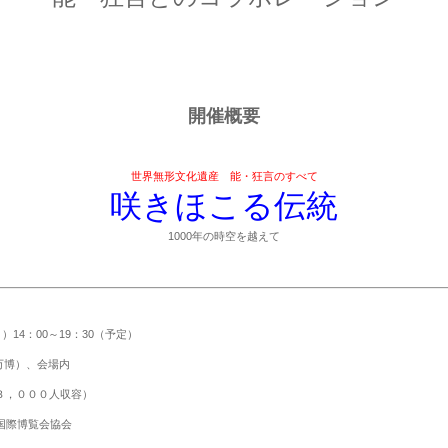
開催概要
世界無形文化遺産 能・狂言のすべて
咲きほこる伝統
1000
年の時空を越えて
月）
14
：
00
～
19
：
30
（予定）
万博）、会場内
３，０００人収容）
国際博覧会協会