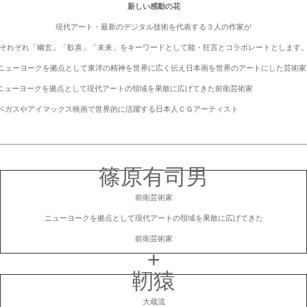
新しい感動の花
現代アート・最新のデジタル技術を代表する３人の作家が
それぞれ「幽玄」「歓喜」「未来」をキーワードとして能・狂言とコラボレートとします
ヨークを拠点として東洋の精神を世界に広く伝え日本画を世界のアートにした芸術家
ューヨークを拠点として現代アートの領域を果敢に広げてきた前衛芸術家
ガスやアイマックス映画で世界的に活躍する日本人ＣＧアーティスト
篠原有司男
前衛芸術家
ニューヨークを拠点として現代アートの領域を果敢に広げてきた
前衛芸術家
+
靭猿
大蔵流