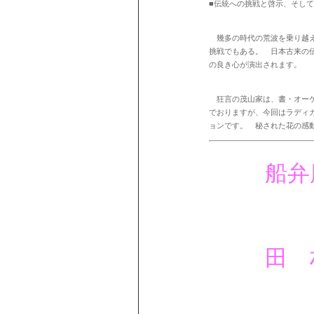
■伝統への挑戦と啓示、そし
幾多の時代の荒波を乗り越え
挑戦でもある。 日本古来の
の良き心が演出されます。
狂言の茂山家は、書・オーケ
でおりますが、今回はラディ
ョンです。 秘された花の感
船弁
田 