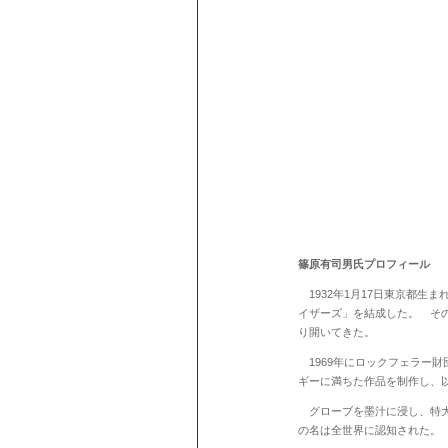
篠原有司男氏プロフィール
1932
年
1
月
17
日東京都生ま
イザーズ」を結成した。 そ
り開いてきた。
1969
年にロックフェラー財
ギーに満ちた作品を制作し、
グローブを墨汁に浸し、特大
の名は全世界に認知された。