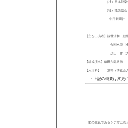
（社）日本能楽
（社）能楽協会
中日新聞社
【主な出演者】観世清和（観
金剛永謹（金剛流）
茂山千作（大蔵流）
【構成演出】藤田六郎兵衛
【入場料】 無料（博覧会
・上記の概要は変更に
能の主役であるシテ方五流と