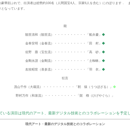
豪華顔ぶれで、出演者は総勢約
100
名（人間国宝
4
人、宗家
6
人を含む）にのぽります． 
りとなっています。
能
観世清和（観世流）・・・・・・・・・・「船弁慶」
◆
金奉安明（金春流）・・・・・・・・・・「田 村」
◆
佐野 萠（宝生流）・・・・・・・・・・「高 砂」
◆
金剛永謹（金剛流）・・・・・・・・・・「土蜘蛛」
◆
友枝昭世（喜多流）・・・・・・・・・・「羽 衣」
◆
狂言
茂山千作（大蔵流）・・・・・・・・・・「靭 猿（うつぼざる）」
◆
野村万作（和泉流）・・・・・・・・・・「髭 櫓（ひげやぐら）」
ている演目は現代のアート、最新デジタル技術とのコラボレーションを予定
現代アート・最新のデジタル技術とのコラボレーション