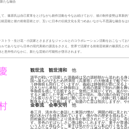
て新たな融合
て、篠原氏は自己変革をとげながら創作活動を今なお続けており、彼の制作姿勢は革新的
伝統芸能と彼の前衛芸術とが、互いに日本の伝統文化を見つめあいながら不思議な融合をは
ストラ・生け花・小説家とさまざまなジャンルとのコラボレーション活動をおこなってお
カルでありながら日本の現代美術の源流をささえ、世界で活躍する前衛芸術家の篠原氏との
動と意外性のなかに、新たな芸術の可能性が啓示されます。
慶
観世流 観世清和
他
源平の戦いで活躍した源義経は兄の源頼朝から追われる身
国へ落ちのびるため摂津団（兵庫県）の大物浦まで船でや
う静御前も同行していますが、義経は静御前が郡に戻るよ
泣きながら承知した静御前は、名残の酒宴で別れの舞を舞
争御前を残して出航すると、突然に天候がくずれ、嵐がや
すると滅亡した平家一門の亡霊が現れ、壇の浦の合戦で討
刀を振りかざして義経に襲いかかります。冷静に戦う義経
数珠をもんで祈祷します。知盛の亡霊は抵抗しますが、や
村
金春流 会奉安明
他
春三月、清水寺に参詣した東国の憎が、満開の桜に見とれ
桜の木かげを掃き清めています。僧が寺の歴史を尋ねると
田村麻呂の御願により清水寺が創立されたことを語り、寺
す。景色のすばらしさに僧は酔いしれますが、童子が普通
いう人かと尋ねると、童子は気がかりなら私の行く先を見