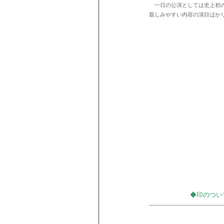
一日の公演としては史上初の
親しみやすい内容の演目ばか
◆印のつい