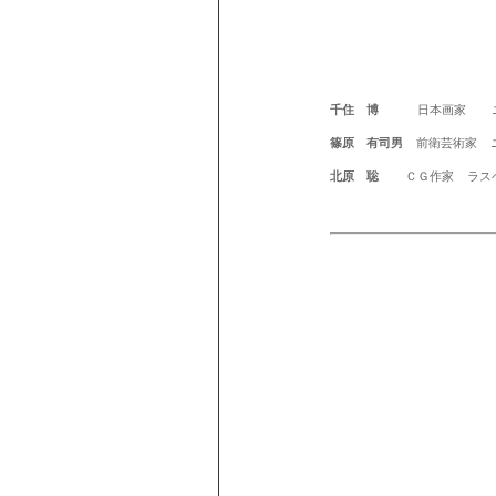
千住 博
日本画家 ニュー
篠原 有司男
前衛芸術家 ニ
北原 聡
ＣＧ作家 ラスベ