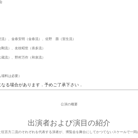
会
世流）、金春安明（金春流）、佐野 萠（室生流）
、友枝昭世（喜多流）
、野村万作（和泉流）
入場料は必要）
なる場合があります．予めご了承下さい．
公演の概要
出演者および演目の紹介
狂言方二流のそれぞれを代表する演者が、博覧会を舞台にしてかつてないスケールで一同