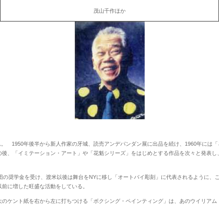
茂山千作ほか
れ。
1950
年後半から新人作家の牙城、読売アンデパンダン展に出品を続け、
1960
年には「
の後、「イミテーション・アート」や「花魁シリーズ」をはじめとする作品を次々と発表し
団の奨学金を受け、渡米以後は舞台を
NY
に移し「オートバイ彫刻」に代表されるように、
以前に増した旺盛な活動をしている。
のケント紙を右から左に打ちつける「ボクシング・ペインティング」は、あのウイリアム