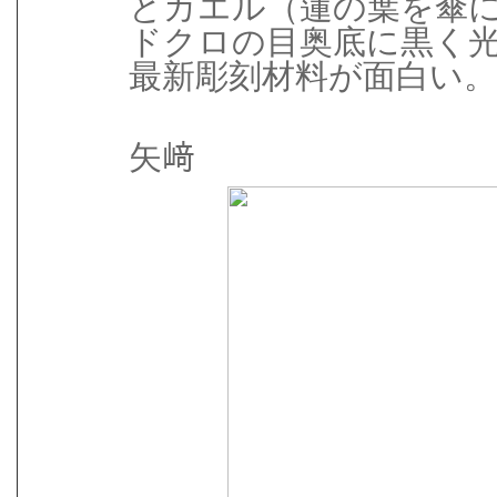
とカエル（蓮の葉を傘
ドクロの目奥底に黒く
最新彫刻材料が面白い
矢﨑