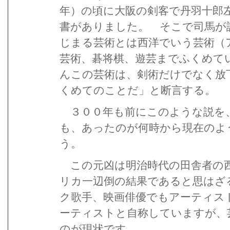
年）の頃に大阪の剣客で丹羽十郎
書がありました。 そこで司馬が
じまる芸術とは西洋でいう芸術（
芸術、碁将棋、遊芸までふくめて
んこの芸術は、剣術だけでなく放
くめてのことだ」と断言する。
３００年も前にこのような説を
も、あったのが何時から現在のよ
う。
この元凶は明治時代の田舎者の西
リカ一辺倒の結果であると思はざ
ク歌手、映画俳優でもアーティス
ーティストと自称していますが、
のが現状です。