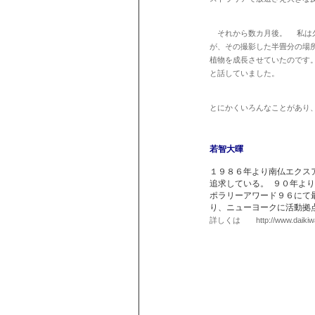
それから数カ月後。 私は久
が、その撮影した半畳分の場
植物を成長させていたのです
と話していました。
とにかくいろんなことがあり
若智大暉
１９８６年より南仏エクス
追求している。 ９０年よ
ポラリーアワード９６にて
り、ニューヨークに活動拠
詳しくは http://www.dai