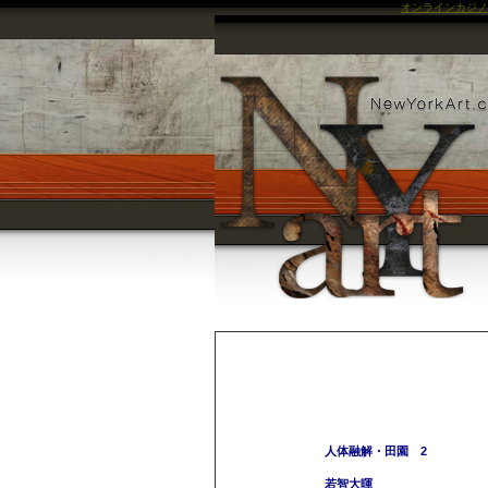
オンラインカジノ
人体融解・田園 2
若智大暉