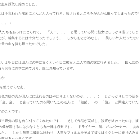
の血を採取し始めました。
は今言われた場所にどんどん入って行き、殺されるところをがんがん撮ってしまったので
、。 」
の人たちもあっけにとられて、 「えー、、」 と思っている間に彼女はしっかり撮ってし
たが、編集するには十分だったでしょう。 しかしおとがめなし。 美しい外人だったせ
大量の血を持ち帰ったのでした。
いよ明日には田んぼの中に置くという日に彼女と二人で隣の家に行きました。 田んぼの
々お寺に見学に来ており、顔は見知っています。
んか」
ンを使うからなあ」
金色の絵の具が田んぼに流れるのはやはりよくないのか、、、。 ） とがっかりしつつ話
「金、金」 と言っていたのを聞いたこの老人は 「細菌」 の 「菌」 と間違えてい
ドのことです」
速半畳分の稲を自ら刈ってくれたのです。 そして作品が完成し、設置が終わったのは、彼
めの像が溶けるには少なくとも丸一日は必要です。 ドライヤー、湯、ガスバーナー、、あ
した。 しかし無事に撮影は終わり、大事なフィルムを抱えて彼女はタクシーに乗り込み
反響があったそうです。