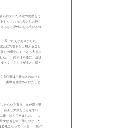
言われていた本堂の使用をそ
なおしり、たっぷりとした胸、
思えるほど品性のある完成され
し、見ごたえがありました。
彼女に乳首を付け加えること
型取りの最中のもっとも大きな
ました。 両手は両膝に、足は
はゆっくり立ち上がると、顔と
くる作業は困難をきわめたも
。 実際何度諦めかけたこと
にたらいを置き、血が滴り落
。 あまり大胆なことをすれ
車に乗り込んできました。 い
彼女は首を縦に降り分かった
は必死になって一人分 （制作