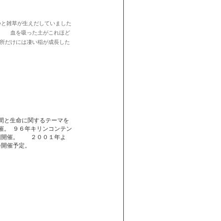
と雑草が生えだしていました
。 血を吸った土がこれほど
所だけには凄い稲が成長した
間と生命に関するテーマを
催。 ９６年キリンコンテン
１回開催。 ２００１年よ
会開催予定。