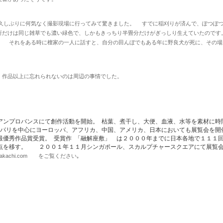
しぶりに何気なく撮影現場に行ってみて驚きました。 すでに稲刈りが済んで、ぽつぽつ
所だけは同じ雑草でも濃い緑色で、しかもきっちり半畳分だけがぎっしり生えていたのです
。 それをある時に檀家の一人に話すと、自分の田んぼでもある年に野良犬が死に、その場
、作品以上に忘れられないのは周辺の事情でした。
アンプロバンスにて創作活動を開始。 枯葉、煮干し、大便、血液、水等を素材に時
りパリを中心にヨーロッパ、アフリカ、中国、アメリカ、日本においても展覧会を開
最優秀作品賞受賞。 受賞作 「融解座敷」 は２０００年までに日本各地で１１
点を移す。 ２００１年１１月シンガポール、スカルプチャースクエアにて展覧
kiwakachi.com をご覧ください｡