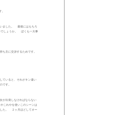
す。
まいました。 最後にはもちろ
いでしょうか。 ぼくも一大事
持ち主に交渉するためです。
をしていると、それがキン違い
たのです。
女が出発しなければならない
れやこれやを使いこのシーンは
ました。 ２ヶ月ほどしてオー