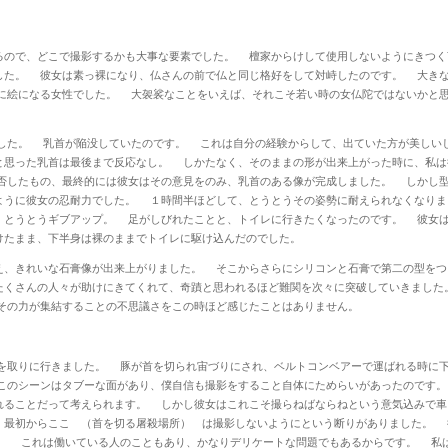
ので、どこで撮影するかも大事な要素でした。 檀家からけして使用しないようにきつく
した。 彼女は素っ裸になり、仏さんの前で仏と同じ格好をして対峙したのです。 大き
に絵になる女性でした。 大袈裟なことをいえば、それこそ若い時の女仏陀ではないかと
。
た。 乳首が陥没していたのです。 これは自分の経験からして、出ていた方が美しい
と思った乳首は最後まで反応なし。 しかたなく、そのままの形が出来上がった時に、私は
否したもの、最終的には彼女はその意見をのみ、乳首のある像が完成しました。 しかし
ように彼女の忍耐力でした。 １時間半ほどして、とうとうその姿勢に耐えられなくなり
、とうとうギブアップ。 足がしびれたことと、トイレに行きたくなったのです。 彼女
けたまま、下半身は裸のままでトイレに駆け込んだのでした。
、きれいな石膏像が出来上がりました。 そこからさらにシリコンと石膏で第二の型をつ
たくさんの人々が助けにきてくれて、奇蹟と思われるほど難関を次々に突破していきました
その力が集結することの不思議さをこの時ほど感じたことはありません。
取りに行きました。 豚が首を切られ宙づりにされ、ベルトコンベアーで運ばれる時に下
このシーンはタブーな面があり、僕自信も撮影をすること自体にためらいがあったのです
れることだって考えられます。 しかし彼女はこれこそ撮らねばならねという意気込みで
、最初からここ （首を切る屠殺場所） は撮影しないようにという断りがありました。 
。 これは働いている人のこともあり、かなりデリケートな問題でもあるからです。 私