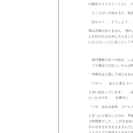
の都合で１２０リットル） 
ところがいざ始まると、彼女
「あちゃー、、どうしよう、、
僕は言葉がありません。 他
ん公社の人が止めに入りまし
にならないことにほっとして
毎日徹夜の日々が続き、いよ
７０歳ほどのおじいさんは時
「半畳分ほど貸して頂けませ
「いやー。 あんた達は キ
と渋い顔をしています。 （
だったのです。 仕事中に 
「いや、あれは金色、ゴール
と言ったら安心したのか、早
２時間前でした。 この大き
やらせをせざるをえませんで
ストラリアで放送さえ大きな