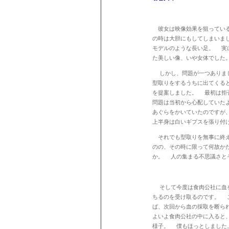
彼女は映像効果を狙っている
の時は大胆にもしてしまいま
モデルのような長い足。 実
た美しい像、いや女体でした
しかし、問題が一つありまし
型取りをするうちに出てくる
を提案しました。 最初は拒
問題は当初から心配していた
あぐらをかいていたのですが
上半身は白いギプスを張り付
それでも型取りを無事に終え
のの、その時に限って何故か
か。 人の集まる不思議さと
そして今度は食肉公社に血を
ちるのを受け取るのです。 
ば、次回から血の採取を断ら
よいよ食肉公社の中に入ると
様子。 僕もほっとしました