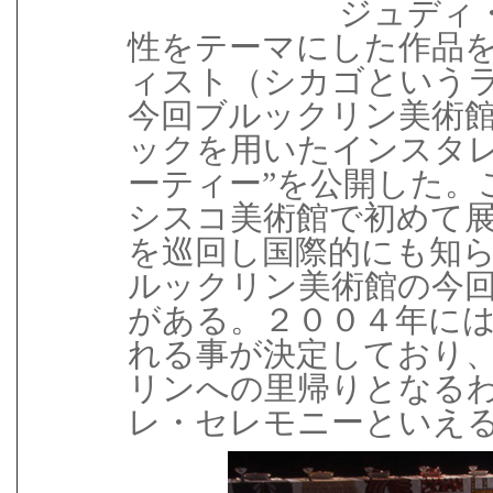
ジュディ
性をテーマにした作品
ィスト（シカゴという
今回ブルックリン美術館
ックを用いたインスタレ
ーティー”を公開した。
シスコ美術館で初めて
を巡回し国際的にも知られ
ルックリン美術館の今
がある。２００４年に
れる事が決定しており
リンへの里帰りとなる
レ・セレモニーといえ