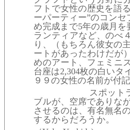
フトで女性の歴史を語る
ーパーティー”のコンセ
め完成まで5年の歳月を
ランティアなど、のべ
り、（もちろん彼女の
ートがあったわけだが
めのアート、フェミニズ
台座は2,304枚の白い
９９の女性の名前が付
スポット
ブルが、空席でありな
させるのは、有名無名
するからだろうか。