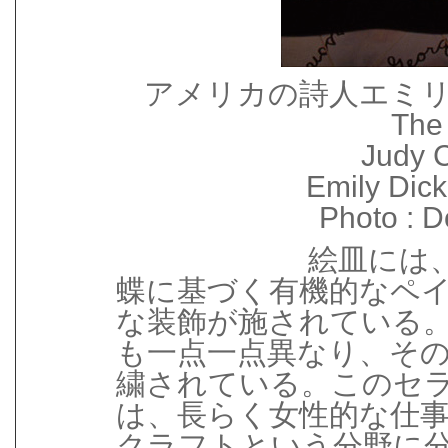
アメリカの詩人エミ
The 
Judy 
Emily Dick
Photo : 
絵皿には
蝶に基づく有機的なペ
な装飾が施されている
も一点一点異なり、そ
繍されている。このセ
は、長らく女性的な仕
クラフトという分野に分