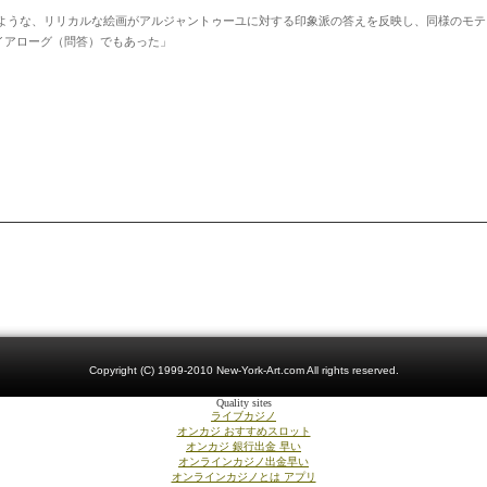
ような、リリカルな絵画がアルジャントゥーユに対する印象派の答えを反映し、同様のモテ
イアローグ（問答）でもあった」
Copyright (C) 1999-2010 New-York-Art.com All rights reserved.
Quality sites
ライブカジノ
オンカジ おすすめスロット
オンカジ 銀行出金 早い
オンラインカジノ出金早い
オンラインカジノとは アプリ