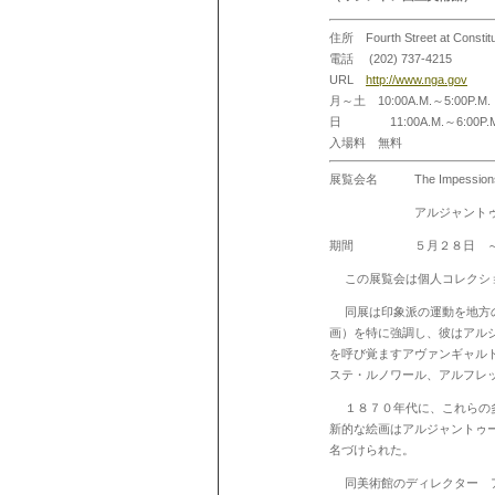
住所 Fourth Street at Constitu
電話 (202) 737-4215
URL
http://www.nga.gov
月～土
10:00A.M.
～
5:00P.M.
日
11:00A.M.
～
6:00P.
入場料 無料
展覧会名
The Impessions
アルジャントゥーユ
期間 ５月２８日 
この展覧会は個人コレクシ
同展は印象派の運動を地方
画）を特に強調し、彼はアル
を呼び覚ますアヴァンギャル
ステ・ルノワール、アルフレ
１８７０年代に、これらの
新的な絵画はアルジャントゥ
名づけられた。
同美術館のディレクター 