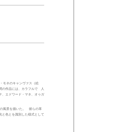
・モネのキャンヴァス（絵
間の作品には、カラフルで 人
テ、エドワード・マネ、オゥガ
の風景を描いた。 彼らの革
光と色とを識別した様式として