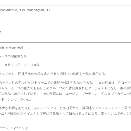
tion Abenue, N.W., Washington, D.C.
M.
its at Argenteuil
の印象派たち
～
８月２０日 ２０００年
ョンであり、門外不出の作品を含んだ５０点以上の絵画を一堂に展示する。
の小さい町のアルジャントゥーユでの発展を検証するものである。 また同展は クロード
ジャントゥーユの住人でもありこのグループの１番注目されたアーティストになり、彼の仲
ドな作品も展示されている。 その作家には、ユージン・ブーディン、グスタヴ・カイエボ
ッド・シシリーがいた。
多大な影響をあたえた６人のアーティストたちは野外で、隣同志でアルジェントゥーユ周辺
ーユと同意語のスタイルとして後に印象派として知られるようになり、荒々しいふで使いと
アール・パウエルは