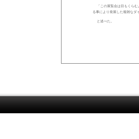
「この展覧会は目もくらむ
る事により発展した複雑なダ
と述べた。