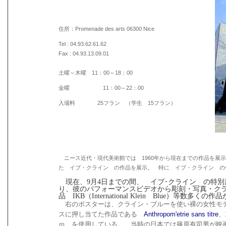
住所：Promenade des arts 06300 Nice
Tel : 04.93.62.61.62
Fax : 04.93.13.09.01
土曜～木曜 11：00～18：00
金曜 11：00～22：00
入場料 25フラン （学生 15フラン）
ニース近代・現代美術館では 1960年から現在までの作品を展
た イブ・クライン の作品を展示。 特に イブ・クライン 
現在、9月4日までの間、 イブ･クライン の特別
り、彼のパフォーマンスビデオから彫刻・写真・ク
品 IKB（International Klein Blue）等数多
右のポスターは、クライン・ブルーを使い裸の女性モ
スに押し当てた作品である
Anthropom'etrie sans titre
、
ｍ を使用している。 当時の日本では篠原有司男が映