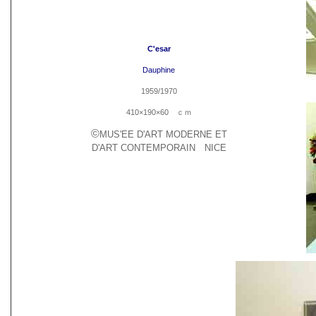
C'esar
Dauphine
1959/1970
410×190×60 ｃｍ
©
MUS'EE D'ART MODERNE ET
D'ART CONTEMPORAIN NICE