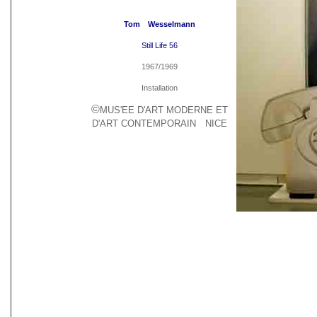
Tom Wesselmann
Still Life 56
1967/1969
Installation
©
MUS'EE D'ART MODERNE ET
D'ART CONTEMPORAIN NICE