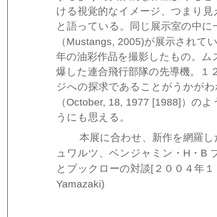
ける視覚的なイメージ、つまり見
と語っている。同じ展示室の中に
Mustangs, 2005)
（
が展示されて
年の油彩作品を撮影したもの。ム
爆した連合飛行部隊の先導機。１
ジへの探求であることがうかがわ
October, 18, 1977 [1988]
（
）のよ
うにも思える。
本展に合わせ、新作を網羅し
H
B
ュワルツ、ベンジャミン・
・
[
とブックローの対談
２００４年１
Yamazaki)