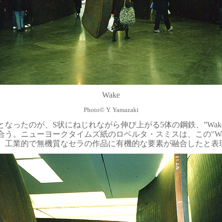
Wake
Photo
©
Y. Yamazaki
となったのが、
S状にねじれながら伸び上がる5体の鋼鉄、”Wak
合う。ニューヨークタイムズ紙のロベルタ・スミスは、この"Wa
、工業的で無機質なセラの作品に有機的な要素が融合したと表