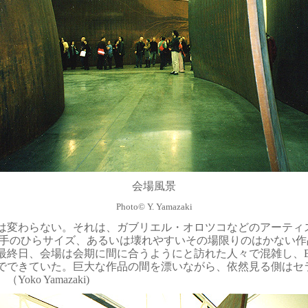
会場風景
Photo
©
Y.
Yamazaki
は変わらない。それは、ガブリエル・オロツコなどのアーティ
cho”な手のひらサイズ、あるいは壊れやすいその場限りのはかな
終日、会場は会期に間に合うようにと訪れた人々で混雑し、Blin
でできていた。巨大な作品の間を漂いながら、依然見る側はセ
ko Yamazaki)