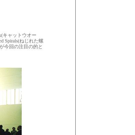
twalk(キャットウオー
pirals(ねじれた螺
かが今回の注目の的と