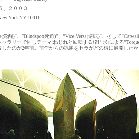
５、２００３
, New York NY 10011
e(覚醒)”、”Blindspot(死角)”、”Vice-Versa(逆転)”、そして”Ca
ャラリーで同じテーマ(ねじれと回転する楕円形)による”Torqued S
発表したのが2年前。前作からの課題をセラがどの様に展開した