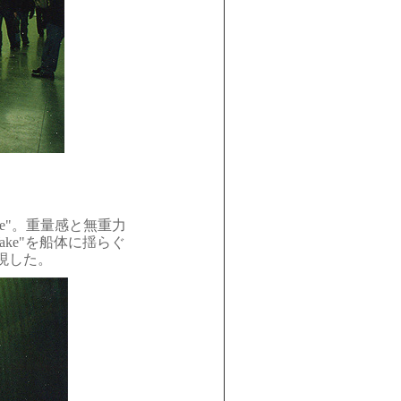
e"。重量感と無重力
ke"を船体に揺らぐ
現した。