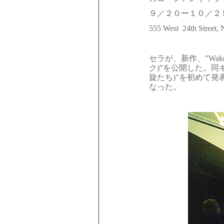
９／２０ー１０／２
555 West
24th Street
セラが、新作、”
Wak
ク)”を公開した。同ギ
旋たち)"を初めて
なった。