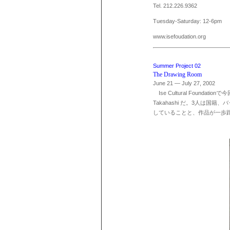
Tel. 212.226.9362
Tuesday-Saturday: 12-6pm
www.isefoudation.org
Summer Project 02
The Drawing Room
June 21 — July 27, 2002
Ise Cultural Foundation
で今
Takahashi
だ。
3
人は国籍、バ
していることと、作品が一歩