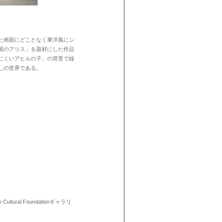
た画面にどことなく東洋風にシ
国のアリス」を題材にした作品
にくいアヒルの子」の背景で繰
しの世界である。
e Cultural Foundation
ギャラリ