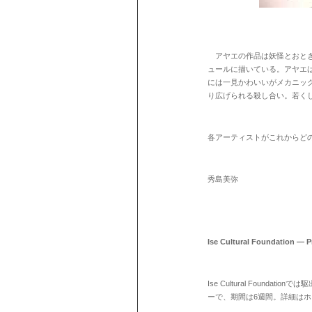
アヤエの作品は妖怪とおとぎ
ュールに描いている。アヤエ
には一見かわいいがメカニッ
り広げられる殺し合い。若く
各アーティストがこれからど
秀島美弥
Ise Cultural Foundation — 
Ise Cultural Foundation
では駆
ーで、期間は
6
週間。詳細はホ