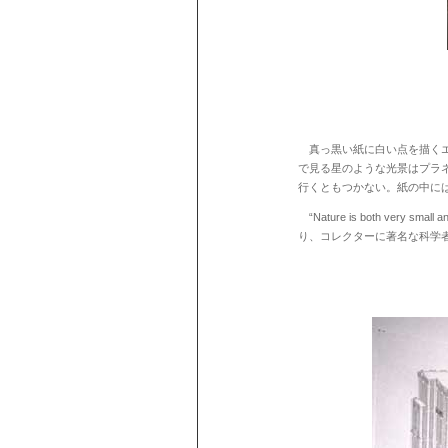
真っ黒い紙に白い点を描くエ
で見る星のような光景はプラ
行くともつかない。紙の中に
“Nature is both very small an
り、コレクターに著名な科学