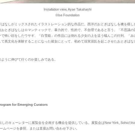
Installation view, Ayae Takahashi
©Ise Foundation
ばなしがミックスされたイラストレーション的な作品だ。西洋のおとぎばなしを襖を模し
はおとぎばなしはロマンティックで、暴力的で、性的で、不合理であると言う。「不思議の
クで怖い顔をしたウサギ、「白雪姫」の作品には倒れる少女の上を這う蟻んこの行列、「み
して異文化を体験することになった彼女にとって、初めて現実混乱を起こさせたおとぎばな
のように伸びて行くのか楽しみである。
Program for Emerging Curators
出しのキューレターに展覧会を企画する機会を提供している。展覧会は
New York, Soho
の
Is
ームページを参照、または直接お問い合わせ下さい。