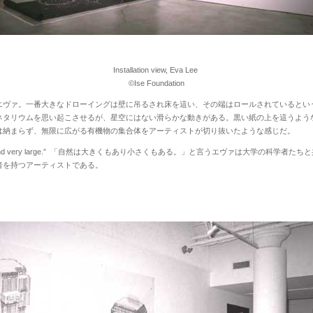
Installation view, Eva Lee
©Ise Foundation
ヴァ。一番大きなドローイングは壁に吊るされ床を這い、その端はロールされているとい
ネタリウムを思い起こさせるが、星空にはない滑らかな動きがある。黒い紙の上を這うよう
は納まらず、無限に広がる有機物の集合体をアーティストが切り抜いたような感じだ。
d very large.”
「自然は大きくもあり小さくもある。」と言うエヴァは大学の科学者たちと
者を持つアーティストである。