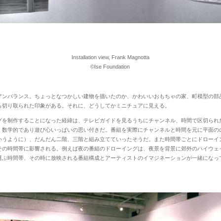
Installation view, Frank Magnotta
©Ise Foundation
ンバランス。ちょっとなつかしい建物を描いたのか、かわいいおもちゃの家、町模型の部
ら切り取られた印象がある。それに、どうしてかミニチュアに見える。
を制作することになった経緯は、テレビガイドを見るうちにチャンネル、時間で区切られ
。数学的であり遊び心いっぱいの思い付きだ。番組を実際にチャンネルと時間を元に平面の
いうように）、だんだん二階、三階と組み立てていったそうだ。また時間帯ごとにドローイ
その時間帯に影響される。例えば夜の番組のドローイングは、夜景を背景に郊外のハイウェ
選ぶ時間帯、その時に放映される番組構成とアーティストのイマジネーションが一緒になっ