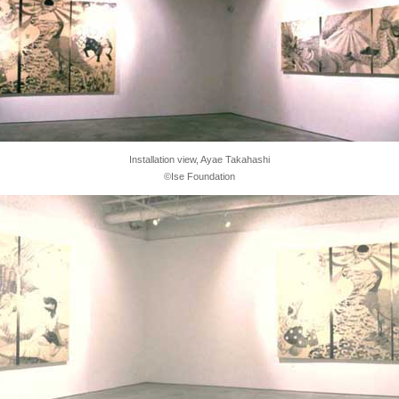
Installation view, Ayae Takahashi
©Ise Foundation