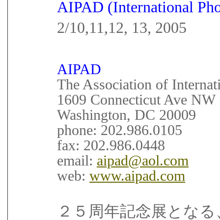
AIPAD (International P
2/10,11,12, 13, 2005
AIPAD
The Association of Interna
1609 Connecticut Ave NW
Washington, DC 20009
phone: 202.986.0105
fax: 202.986.0448
email:
aipad@aol.com
web:
www.aipad.com
２５周年記念展となる