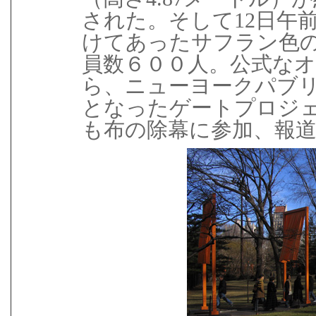
された。そして12日午
けてあったサフラン色
員数６００人。公式な
ら、ニューヨークパブ
となったゲートプロジ
も布の除幕に参加、報