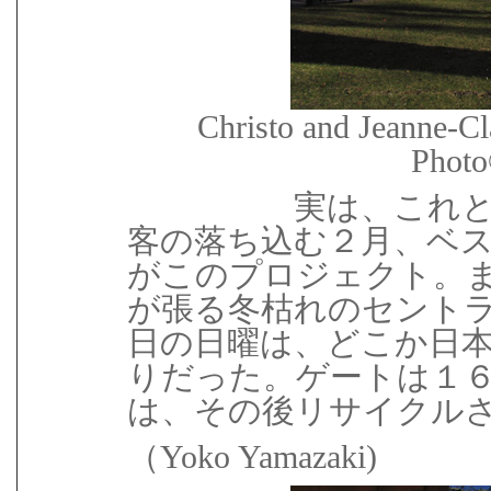
Christo and Jeanne-Cl
Photo
実は、これ
客の落ち込む２月、ベ
がこのプロジェクト。
が張る冬枯れのセント
日の日曜は、どこか日
りだった。ゲートは１
は、その後リサイクル
（
Yoko Yamazaki)