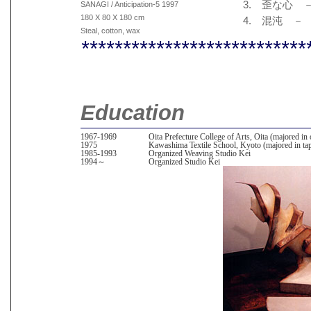
3. 歪な心 
SANAGI / Anticipation-5 1997
180 X 80 X 180 cm
4. 混沌 
Steal, cotton, wax
***************************
Education
1967-1969
Oita Prefecture College of Arts, Oita (majored in o
1975
Kawashima Textile School, Kyoto (majored in ta
1985-1993
Organized Weaving Studio Kei
1994～
Organized Studio Kei