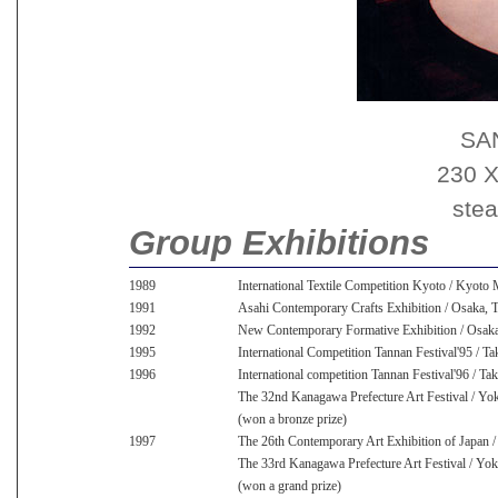
SA
230 X
stea
Group Exhibitions
1989
International Textile Competition Kyoto / Kyot
1991
Asahi Contemporary Crafts Exhibition / Osaka, 
1992
New Contemporary Formative Exhibition / Osa
1995
International Competition Tannan Festival'95 / Ta
1996
International competition Tannan Festival'96 / Ta
The 32nd Kanagawa Prefecture Art Festival / Y
(won a bronze prize)
1997
The 26th Contemporary Art Exhibition of Japan
The 33rd Kanagawa Prefecture Art Festival / Y
(won a grand prize)