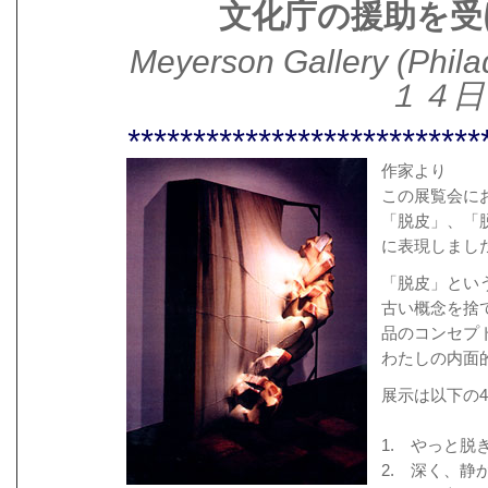
文化庁の援助を受
Meyerson Gallery (
１４日
***************************
作家より
この展覧会に
「脱皮」、「
に表現しまし
「脱皮」とい
古い概念を捨
品のコンセプ
わたしの内面
展示は以下の
1. やっと脱
2. 深く、静