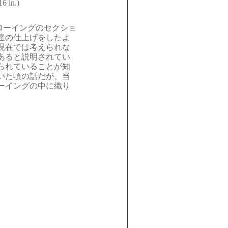
6 in.)
ローイングのセクショ
達の仕上げをしたよ
現在では考えられな
あると説明されてい
られていることが知
いた頃の話だが、当
ーイングの中に織り