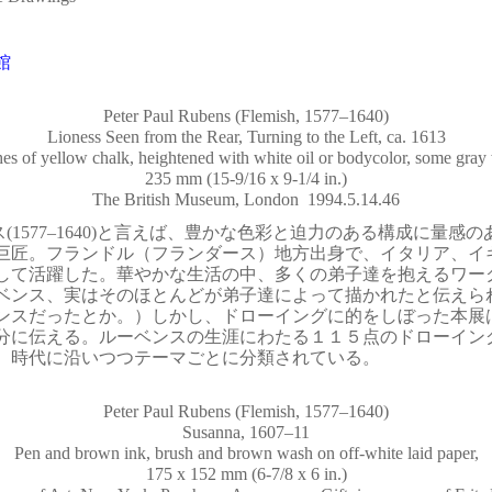
館
Peter Paul Rubens (Flemish, 1577–1640)
Lioness Seen from the Rear, Turning to the Left, ca. 1613
hes of yellow chalk, heightened with white oil or bodycolor, some gray
235 mm (15-9/16 x 9-1/4 in.)
The British Museum, London 1994.5.14.46
(1577–1640)と言えば、豊かな色彩と迫力のある構成に量感
巨匠。フランドル（フランダース）地方出身で、イタリア、イ
して活躍した。華やかな生活の中、多くの弟子達を抱えるワー
ベンス、実はそのほとんどが弟子達によって描かれたと伝えら
ンスだったとか。）しかし、ドローイングに的をしぼった本展
分に伝える。ルーベンスの生涯にわたる１１５点のドローイン
、時代に沿いつつテーマごとに分類されている。
Peter Paul Rubens (Flemish, 1577–1640)
Susanna, 1607–11
Pen and brown ink, brush and brown wash on off-white laid paper,
175 x 152 mm (6-7/8 x 6 in.)