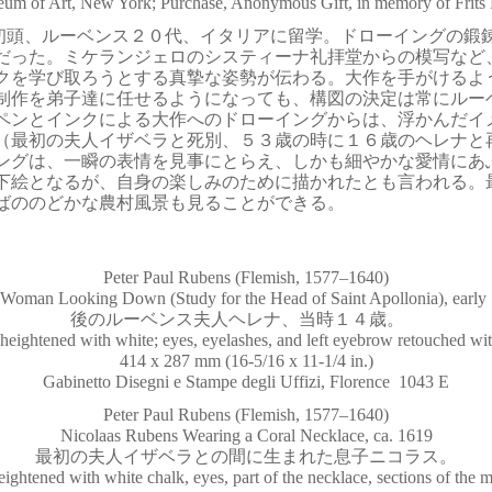
um of Art, New York; Purchase, Anonymous Gift, in memory of Frit
初頭、ルーベンス２０代、イタリアに留学。ドローイングの鍛
だった。ミケランジェロのシスティーナ礼拝堂からの模写など
クを学び取ろうとする真摯な姿勢が伝わる。大作を手がけるよ
制作を弟子達に任せるようになっても、構図の決定は常にルー
ペンとインクによる大作へのドローイングからは、浮かんだイ
（最初の夫人イザベラと死別、５３歳の時に１６歳のヘレナと
ングは、一瞬の表情を見事にとらえ、しかも細やかな愛情にあ
下絵となるが、自身の楽しみのために描かれたとも言われる。
ばののどかな農村風景も見ることができる。
Peter Paul Rubens (Flemish, 1577–1640)
Woman Looking Down (Study for the Head of Saint Apollonia), ear
後のルーベンス夫人ヘレナ、当時１４歳。
 heightened with white; eyes, eyelashes, and left eyebrow retouched wi
414 x 287 mm (16-5/16 x 11-1/4 in.)
Gabinetto Disegni e Stampe degli Uffizi, Florence 1043 E
Peter Paul Rubens (Flemish, 1577–1640)
Nicolaas Rubens Wearing a Coral Necklace, ca. 1619
最初の夫人イザベラとの間に生まれた息子ニコラス。
eightened with white chalk, eyes, part of the necklace, sections of the 