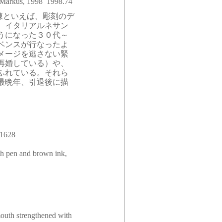
s Markus, 1998 1998.74
錬といえば、彫刻のデ
、イタリアルネサン
うになった３０代～
ベンスが行なったよ
メージを逃さない緊
再婚している）や、
ふれている。それら
最晩年、引退後に描
ly 1628
th pen and brown ink,
mouth strengthened with