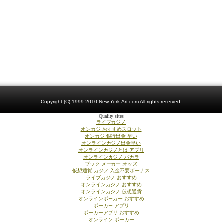
Copyright (C) 1999-2010 New-York-Art.com All rights reserved.
Quality sites
ライブカジノ
オンカジ おすすめスロット
オンカジ 銀行出金 早い
オンラインカジノ出金早い
オンラインカジノとは アプリ
オンラインカジノ バカラ
ブック メーカー オッズ
仮想通貨 カジノ 入金不要ボーナス
ライブカジノ おすすめ
オンラインカジノ おすすめ
オンラインカジノ 仮想通貨
オンラインポーカー おすすめ
ポーカー アプリ
ポーカーアプリ おすすめ
オンライン ポーカー