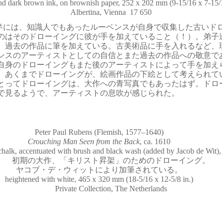
nd dark brown ink, on brownish paper, 252 x 202 mm (9-15/16 x 7-15/1
Albertina, Vienna 17 650
半には、知識人でもあったルーベンスが自身で収集した古いド
のはそのドローイングに彼が手を加えていること（！）。弟子
、過去の作品に筆を加えている。古美術品に手を入れるなど、
ンスのアーティストとしての自信とまた過去の作品への敬意で
自身のドローイングもまた後のアーティストによって手を加え
。あくまでドローイングが、絵画作品の下絵として考えられて
とってドローイングは、大作への青写真でもあったはず。ドロ
で見るようで、アーティストの息吹が感じられた。
Peter Paul Rubens (Flemish, 1577–1640)
Crouching Man Seen from the Back
, ca. 1610
chalk, accentuated with brush and black wash (added by Jacob de Wit),
初期の大作、「キリスト昇架」のためのドローイング。
ヤコブ・デ・ウィットにより加筆されている。
heightened with white, 465 x 320 mm (18-5/16 x 12-5/8 in.)
Private Collection, The Netherlands