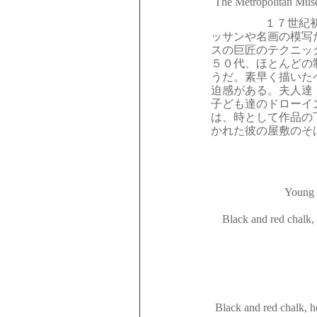
The Metropolitan Muse
１７世紀
ッサンや名画の模写
スの巨匠のテクニッ
５０代、ほとんどの
うだ。素早く描いた
迫感がある。夫人達
子ども達のドローイ
は、時として作品の
かれた彼の屋敷のそ
Young 
Black and red chalk,
Black and red chalk, h