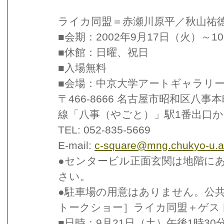
ライカ同盟＝赤瀬川原平／秋山祐
■会期：2002年9月17日（火）～
■休館：日曜、祝日
■入場無料
■会場：中京大学アートギャラリー
〒466-8666 名古屋市昭和区八
線「八事（やごと）」駅1番出口
TEL: 052-835-5669
E-mail:
c-square@mng.chukyo-u.a
●センタービル正面玄関は地階に
さい。
●駐車場の用意はありません。公
トークショー］ライカ同盟＋ゲス
■日時：9月21日（土）午後1時30