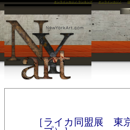
オンラインカジノ ランキング
オンラインカジノ
信
［ライカ同盟展 東