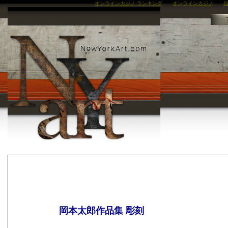
オンラインカジノ ランキング
オンラインカジノ
信
岡本太郎作品集 彫刻