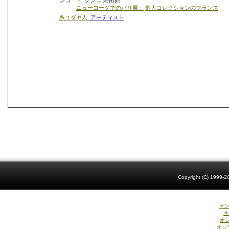
ジューイッシュ美術館
ニューヨークでのパリ展：
個人コレクションのフランス
系ユダヤ人
アーティスト
Copyright (C) 1999-20
オン
オ
オ
オン