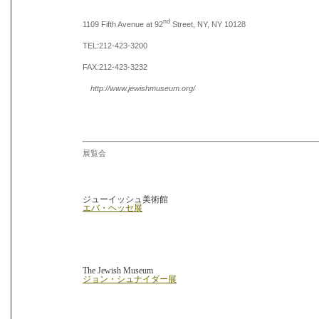
nd
1109 Fifth Avenue at 92
Street, NY, NY 10128
TEL:212-423-3200
FAX:212-423-3232
http://www.jewishmuseum.org/
展覧会
ジューイッシュ美術館
エバ・ヘッセ展
The Jewish Museum
ジョン・シュナイダー展